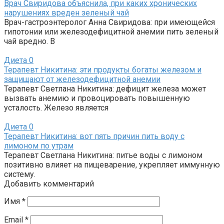
Врач Свиридова объяснила, при каких хронических
нарушениях вреден зеленый чай
Врач-гастроэнтеролог Анна Свиридова: при имеющейся
гипотонии или железодефицитной анемии пить зеленый
чай вредно. В
Диета
0
Терапевт Никитина: эти продукты богаты железом и
защищают от железодефицитной анемии
Терапевт Светлана Никитина: дефицит железа может
вызвать анемию и провоцировать повышенную
усталость. Железо является
Диета
0
Терапевт Никитина: вот пять причин пить воду с
лимоном по утрам
Терапевт Светлана Никитина: питье воды с лимоном
позитивно влияет на пищеварение, укрепляет иммунную
систему.
Добавить комментарий
Имя
*
Email
*