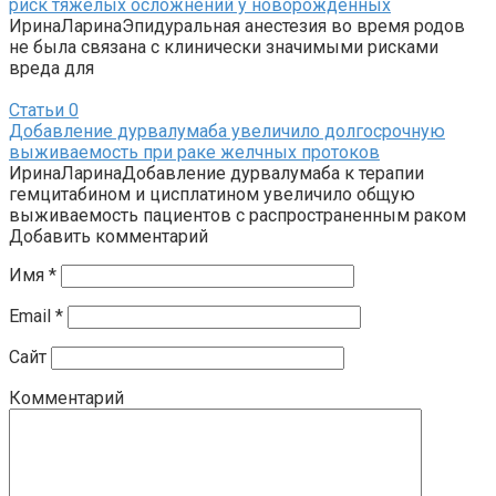
риск тяжелых осложнений у новорожденных
ИринаЛаринаЭпидуральная анестезия во время родов
не была связана с клинически значимыми рисками
вреда для
Статьи
0
Добавление дурвалумаба увеличило долгосрочную
выживаемость при раке желчных протоков
ИринаЛаринаДобавление дурвалумаба к терапии
гемцитабином и цисплатином увеличило общую
выживаемость пациентов с распространенным раком
Добавить комментарий
Имя
*
Email
*
Сайт
Комментарий