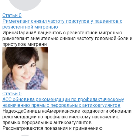
Статьи
0
Римегепант снизил частоту приступов у пациентов с
резистентной мигренью
ИринаЛаринаУ пациентов с резистентной мигренью
римегепант значительно снизил частоту головной боли и
приступов мигрени
Статьи
0
ACC обновила рекомендации по профилактическому
назначению прямых пероральных антикоагулянтов
НадеждаСиницынаАмериканские кардиологи обновили
рекомендации по профилактическому назначению
прямых пероральных антикоагулянтов.
Рассматриваются показания к применению