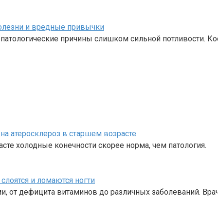
болезни и вредные привычки
патологические причины слишком сильной потливости. Ко
на атеросклероз в старшем возрасте
асте холодные конечности скорее норма, чем патология.
слоятся и ломаются ногти
и, от дефицита витаминов до различных заболеваний. Вра