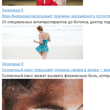
Здоровье
0
Врач Андреева раскрывает причины чрезмерного потоотд
От специальных антиперспирантов до ботокса, доктор п
Здоровье
0
Солнечный ожог повышает уровень сахара в крови — вра
Солнечный ожог может вызвать физическую боль, котор