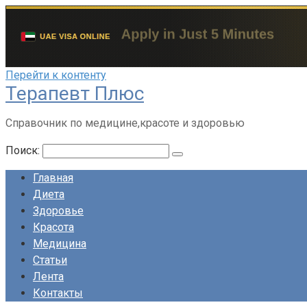
Перейти к контенту
Терапевт Плюс
Справочник по медицине,красоте и здоровью
Поиск:
Главная
Диета
Здоровье
Красота
Медицина
Статьи
Лента
Контакты