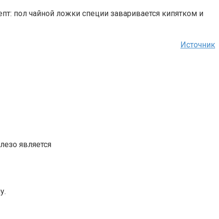
епт: пол чайной ложки специи заваривается кипятком и
Источник
лезо является
у.