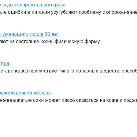
ти до колоректального рака
рые ошибки в питании усугубляют проблему с опорожнени
т уменьшить после 30 лет
ияют на состояние кожи, физическую форму
рдца
составе кваса присутствует много полезных веществ, спо
поджелудочной железы
свежевыжатые соки может плохо сказаться на коже и под