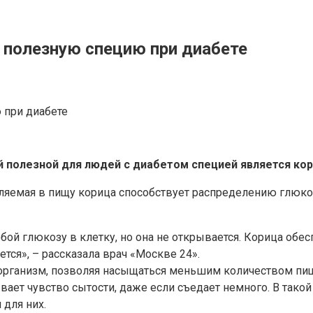
 полезную специю при диабете
 полезной для людей с диабетом специей является кор
бляемая в пищу корица способствует распределению глюко
собой глюкозу в клетку, но она не открывается. Корица обе
тся», – рассказала врач «Москве 24».
организм, позволяя насыщаться меньшим количеством пищ
вает чувство сытости, даже если съедает немного. В такой
 для них.