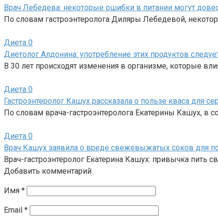
Врач Лебедева: некоторые ошибки в питании могут довес
По словам гастроэнтеролога Диляры Лебедевой, некото
Диета
0
Диетолог Алдонина: употребление этих продуктов следуе
В 30 лет происходят изменения в организме, которые вл
Диета
0
Гастроэнтеролог Кашух рассказала о пользе кваса для се
По словам врача-гастроэнтеролога Екатерины Кашух, в 
Диета
0
Врач Кашух заявила о вреде свежевыжатых соков для 
Врач-гастроэнтеролог Екатерина Кашух: привычка пить 
Добавить комментарий
Имя
*
Email
*