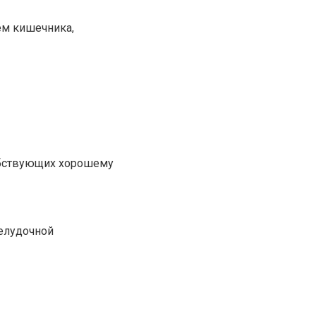
ем кишечника,
собствующих хорошему
желудочной