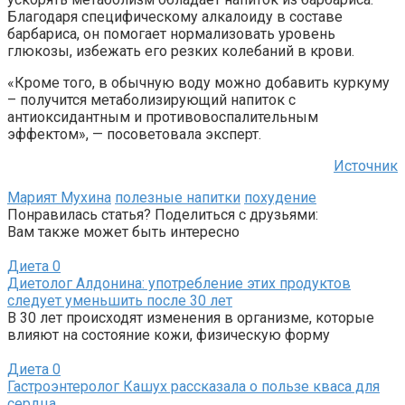
Благодаря специфическому алкалоиду в составе
барбариса, он помогает нормализовать уровень
глюкозы, избежать его резких колебаний в крови.
«Кроме того, в обычную воду можно добавить куркуму
– получится метаболизирующий напиток с
антиоксидантным и противовоспалительным
эффектом», — посоветовала эксперт.
Источник
Марият Мухина
полезные напитки
похудение
Понравилась статья? Поделиться с друзьями:
Вам также может быть интересно
Диета
0
Диетолог Алдонина: употребление этих продуктов
следует уменьшить после 30 лет
В 30 лет происходят изменения в организме, которые
влияют на состояние кожи, физическую форму
Диета
0
Гастроэнтеролог Кашух рассказала о пользе кваса для
сердца