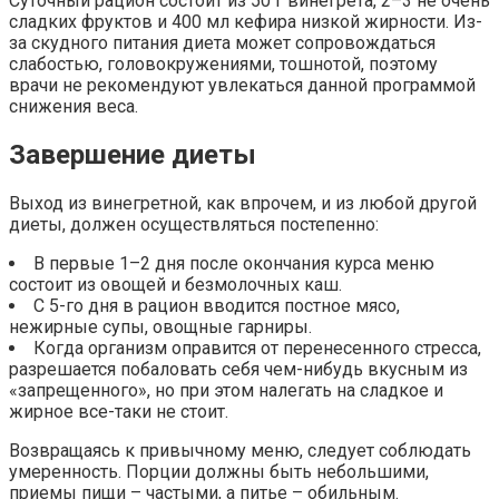
Суточный рацион состоит из 50 г винегрета, 2–3 не очень
сладких фруктов и 400 мл кефира низкой жирности. Из-
за скудного питания диета может сопровождаться
слабостью, головокружениями, тошнотой, поэтому
врачи не рекомендуют увлекаться данной программой
снижения веса.
Завершение диеты
Выход из винегретной, как впрочем, и из любой другой
диеты, должен осуществляться постепенно:
В первые 1–2 дня после окончания курса меню
состоит из овощей и безмолочных каш.
С 5-го дня в рацион вводится постное мясо,
нежирные супы, овощные гарниры.
Когда организм оправится от перенесенного стресса,
разрешается побаловать себя чем-нибудь вкусным из
«запрещенного», но при этом налегать на сладкое и
жирное все-таки не стоит.
Возвращаясь к привычному меню, следует соблюдать
умеренность. Порции должны быть небольшими,
приемы пищи – частыми, а питье – обильным.