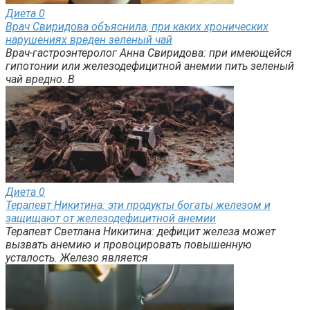
Диета
0
Врач Свиридова объяснила, при каких хронических
нарушениях вреден зеленый чай
Врач-гастроэнтеролог Анна Свиридова: при имеющейся
гипотонии или железодефицитной анемии пить зеленый
чай вредно. В
Диета
0
Терапевт Никитина: эти продукты богаты железом и
защищают от железодефицитной анемии
Терапевт Светлана Никитина: дефицит железа может
вызвать анемию и провоцировать повышенную
усталость. Железо является