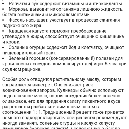
Репчатый лук содержит витамины и антиоксиданты.
Морковь выводит из организма лишнюю жидкость,
богата витаминами и микроэлементами.
Фасоль насыщает, участвует в процессах сжигания
подкожного жира.
Квашеная капуста тормозит преобразование
углеводов в жиры, способствует очищению кишечника
и крови.
Соленые огурцы содержат йод и клетчатку, очищают
пищеварительный тракт.
Зеленый горошек (консервированный) полезен для
кровеносных сосудов, компенсирует дефицит белка при
скудном рационе.
Особая роль отводится растительному маслу, которым
заправляется винегрет. Оно снижает риск
возникновения запоров. Кулинары обычно используют
подсолнечное масло, но для похудения более полезно
оливковое, его для придания салату пикантного вкуса
разрешается разбавлять лимонным соком в
соотношении 1 : 1. Традиционный рецепт тоже придется
немного подкорректировать: специалисты рекомендуют
иногда заменять соленые огурцы и кислую капусту
ламинарией (морская капуста), а содержание в блюде