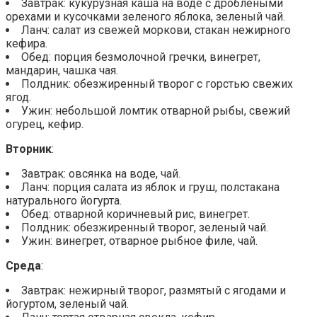
Завтрак: кукурузная каша на воде с дроблеными
орехами и кусочками зеленого яблока, зеленый чай.
Ланч: салат из свежей моркови, стакан нежирного
кефира.
Обед: порция безмолочной гречки, винегрет,
мандарин, чашка чая.
Полдник: обезжиренный творог с горстью свежих
ягод.
Ужин: небольшой ломтик отварной рыбы, свежий
огурец, кефир.
Вторник
:
Завтрак: овсянка на воде, чай.
Ланч: порция салата из яблок и груш, полстакана
натурального йогурта.
Обед: отварной коричневый рис, винегрет.
Полдник: обезжиренный творог, зеленый чай.
Ужин: винегрет, отварное рыбное филе, чай.
Среда
:
Завтрак: нежирный творог, размятый с ягодами и
йогуртом, зеленый чай.