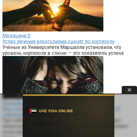
Медицина
0
Успех лечения алкоголизма оценят по кортизолу
Учёные из Университета Маршалла установили, что
уровень кортизола в слюне — это показатель успеха
Здоровье
0
Ваш уровень кортизола слишком высокий? Вот 10
симптомов, которые говорят об этом
При избыточном выделении кортизола ослабевает
иммунная система, ухудшается внешность, возникают
психоэмоциональные проблемы. Кортизол —