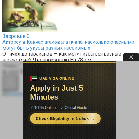
Здоровье
0
Актрису в Каннах атаковала пчела: насколько опасными
могут быть укусы разных насекомых
От пчел до тараканов — как могут кусаться разные
насекомые? Что произошло На 78-ом
Поиск:
© 2026 Терапевт Плюс