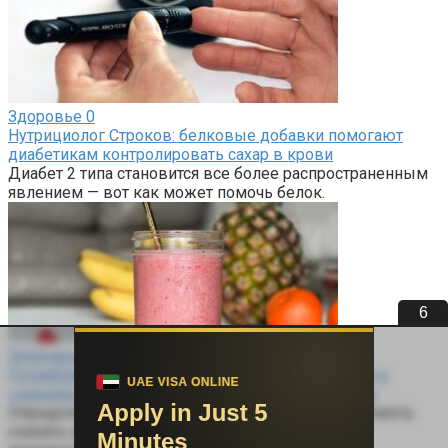
Здоровье
0
Нутрициолог Строков: белковые добавки помогают
диабетикам контролировать сахар в крови
Диабет 2 типа становится все более распространенным
явлением — вот как может помочь белок.
6
Здоровье
0
Потребление сывороточного протеина приводит к
«значительному снижению» уровня холестерина
Определенный протеиновый порошок может помочь
снизить уровень холестерина, помимо других