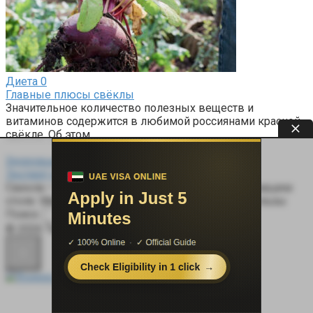
Диета
0
Главные плюсы свёклы
Значительное количество полезных веществ и
витаминов содержится в любимой россиянами красной
свёкле. Об этом
Здоровье
0
Эксперт рассказала о пользе свеклы
Свекла — один из самых доступных овощей на нашем
столе. Между тем она может принести много пользы
Поиск:
© 2026 Терапевт Плюс