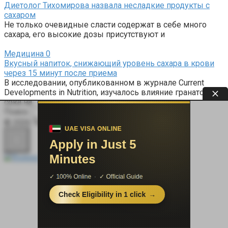
Диетолог Тихомирова назвала несладкие продукты с
сахаром
Не только очевидные сласти содержат в себе много
сахара, его высокие дозы присутствуют и
Медицина
0
Вкусный напиток, снижающий уровень сахара в крови
через 15 минут после приема
В исследовании, опубликованном в журнале Current
Developments in Nutrition, изучалось влияние гранатового
сока на
Поиск:
© 2026 Терапевт Плюс