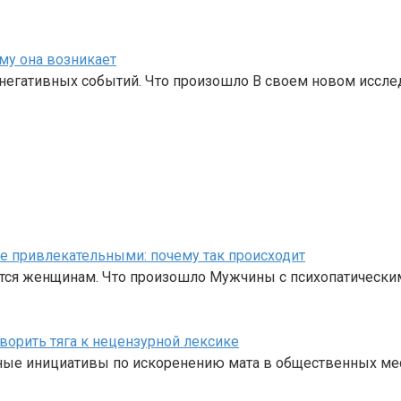
му она возникает
 негативных событий. Что произошло В своем новом иссл
е привлекательными: почему так происходит
тся женщинам. Что произошло Мужчины с психопатически
оворить тяга к нецензурной лексике
ные инициативы по искоренению мата в общественных мес