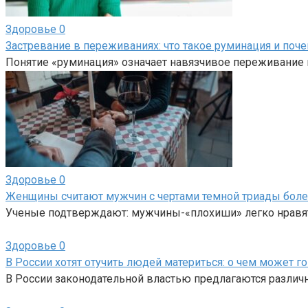
Здоровье
0
Застревание в переживаниях: что такое руминация и поче
Понятие «руминация» означает навязчивое переживание
Здоровье
0
Женщины считают мужчин с чертами темной триады боле
Ученые подтверждают: мужчины-«плохиши» легко нравя
Здоровье
0
В России хотят отучить людей материться: о чем может г
В России законодательной властью предлагаются различ