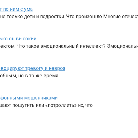
т по ним с ума
 только дети и подростки. Что произошло Многие отече
лько он высокий
ктом. Что такое эмоциональный интеллект? Эмоциональн
овоцируют тревогу и невроз
добным, но в то же время
елефонными мошенниками
ают пошутить или «потроллить» их, что