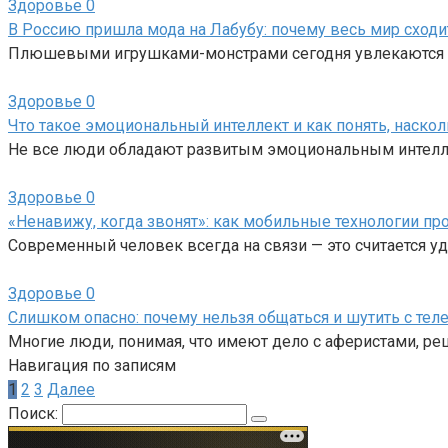
Здоровье
0
В Россию пришла мода на Лабубу: почему весь мир сходи
Плюшевыми игрушками-монстрами сегодня увлекаются не
Здоровье
0
Что такое эмоциональный интеллект и как понять, наско
Не все люди обладают развитым эмоциональным интелле
Здоровье
0
«Ненавижу, когда звонят»: как мобильные технологии пр
Современный человек всегда на связи — это считается у
Здоровье
0
Слишком опасно: почему нельзя общаться и шутить с т
Многие люди, понимая, что имеют дело с аферистами, реш
Навигация по записям
1
2
3
Далее
Поиск: