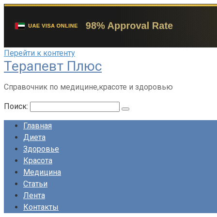
Перейти к контенту
Терапевт Плюс
Справочник по медицине,красоте и здоровью
Поиск:
Главная
Диета
Здоровье
Красота
Медицина
Статьи
Лента
Контакты