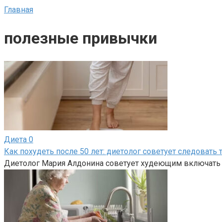
Главная
полезные привычки
Диета
0
Как похудеть после 50 лет: диетолог советует следовать
Диетолог Мария Алдонина советует худеющим включать 