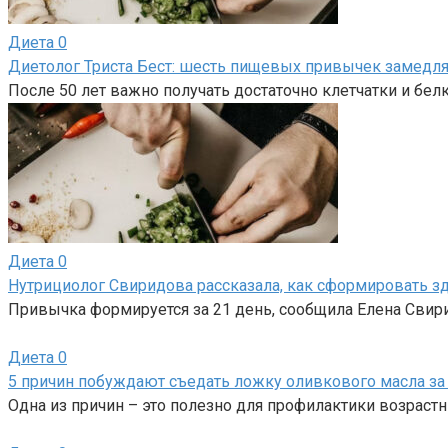
Диета
0
Диетолог Триста Бест: шесть пищевых привычек замедля
После 50 лет важно получать достаточно клетчатки и бел
Диета
0
Нутрициолог Свиридова рассказала, как сформировать 
Привычка формируется за 21 день, сообщила Елена Свир
Диета
0
5 причин побуждают съедать ложку оливкового масла за
Одна из причин – это полезно для профилактики возраст