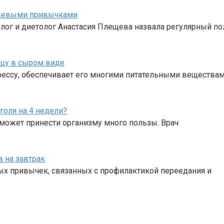
ищевыми привычками
ог и диетолог Анастасия Плещева назвала регулярный п
ицу в сыром виде
трессу, обеспечивает его многими питательными вещества
голя на 4 недели?
 может принести организму много пользы. Врач
 на завтрак
ных привычек, связанных с профилактикой переедания и