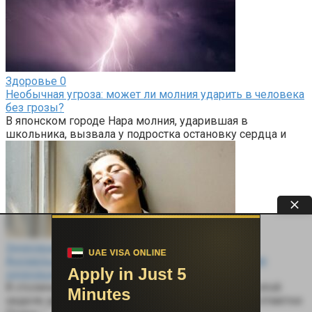
Здоровье
0
Необычная угроза: может ли молния ударить в человека
без грозы?
В японском городе Нара молния, ударившая в
школьника, вызвала у подростка остановку сердца и
Здоровье
0
Аномальное тепло в апреле: скрытые угрозы для
здоровья
В столичном регионе столбики термометров на этой
неделе могут подняться до практически летней отметки