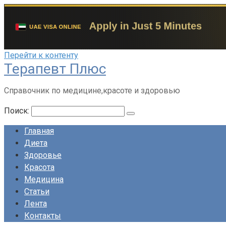
Перейти к контенту
Терапевт Плюс
Справочник по медицине,красоте и здоровью
Поиск:
Главная
Диета
Здоровье
Красота
Медицина
Статьи
Лента
Контакты