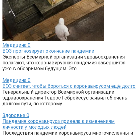
Медицина
0
ВОЗ прогнозирует окончание пандемии
Эксперты Всемирной организации здравоохранения
полагают, что коронавирусная пандемия завершится
уже в обозримом будущем. Это
Медицина
0
ВОЗ считает, чтобы бороться с коронавирусом ещё долго
Генеральный директор Всемирной организации
здравоохранения Тедрос Гебрейесус заявил об очень
долгом пути, по которому
Здоровье
0
Пандемия коронавируса привела к изменениям
личности у молодых людей
Последствия пандемии коронавируса многочисленны и