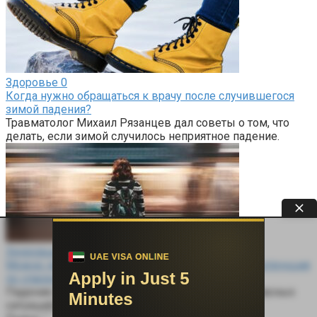
Здоровье
0
Когда нужно обращаться к врачу после случившегося
зимой падения?
Травматолог Михаил Рязанцев дал советы о том, что
делать, если зимой случилось неприятное падение.
Здоровье
0
Можно ли выжить, упав на рельсы в метро? Инструкция
по спасению
Падение на рельсы в метро — одна из самых опасных
ситуаций в городской среде.