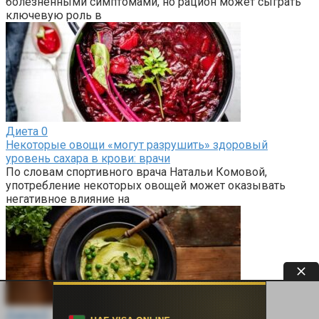
болезненными симптомами, но рацион может сыграть
ключевую роль в
Диета
0
Некоторые овощи «могут разрушить» здоровый
уровень сахара в крови: врачи
По словам спортивного врача Натальи Комовой,
употребление некоторых овощей может оказывать
негативное влияние на
Диета
0