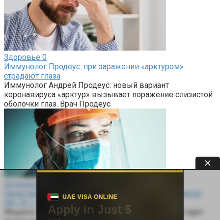
Здоровье
0
Иммунолог Продеус: при заражении «арктуром»
страдают глаза
Иммунолог Андрей Продеус: новый вариант
коронавируса «арктур» вызывает поражение слизистой
оболочки глаз. Врач Продеус
Здоровье
0
Начал распространяться новый штамм коронавируса
NB.1.8.1: нужно ли беспокоиться
Медики констатируют, что по всему миру сейчас идет