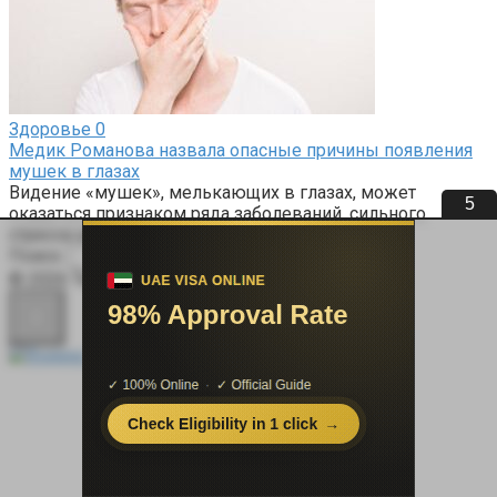
Здоровье
0
Медик Романова назвала опасные причины появления
мушек в глазах
Видение «мушек», мелькающих в глазах, может
5
оказаться признаком ряда заболеваний, сильного
стресса или отравления,
Поиск:
© 2026 Терапевт Плюс