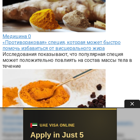
Медицина
0
«Противораковая» специя, которая может быстро
помочь избавиться от висцерального жира
Исследования показывают, что популярная специя
может положительно повлиять на состав массы тела в
течение
Здоровье
0
Куркума: можно ли с ее помощью похудеть и понизить
уровень сахара?
Куркума — одно из тех веществ, которые способны