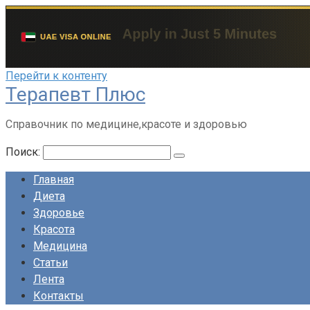
Перейти к контенту
Терапевт Плюс
Справочник по медицине,красоте и здоровью
Поиск:
Главная
Диета
Здоровье
Красота
Медицина
Статьи
Лента
Контакты