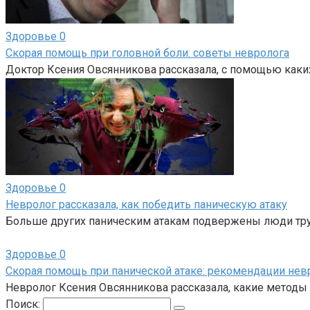
Здоровье
0
Скорая помощь при головной боли: советы невролога
Доктор Ксения Овсянникова рассказала, с помощью каки
Здоровье
0
Невролог рассказала, как победить паническую атаку
Больше других паническим атакам подвержены люди трудо
Здоровье
0
Скорая помощь при панической атаке: рекомендации нев
Невролог Ксения Овсянникова рассказала, какие методы 
Поиск: