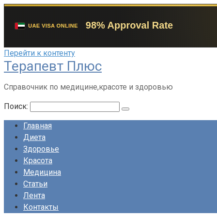
Перейти к контенту
Терапевт Плюс
Справочник по медицине,красоте и здоровью
Поиск:
Главная
Диета
Здоровье
Красота
Медицина
Статьи
Лента
Контакты