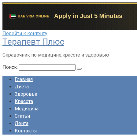
Перейти к контенту
Терапевт Плюс
Справочник по медицине,красоте и здоровью
Поиск:
Главная
Диета
Здоровье
Красота
Медицина
Статьи
Лента
Контакты