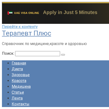
Перейти к контенту
Терапевт Плюс
Справочник по медицине,красоте и здоровью
Поиск:
Главная
Диета
Здоровье
Красота
Медицина
Статьи
Лента
Контакты