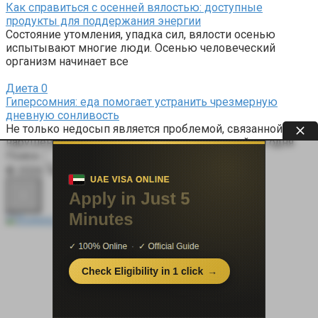
Как справиться с осенней вялостью: доступные
продукты для поддержания энергии
Состояние утомления, упадка сил, вялости осенью
испытывают многие люди. Осенью человеческий
организм начинает все
Диета
0
Гиперсомния: еда помогает устранить чрезмерную
дневную сонливость
Не только недосып является проблемой, связанной с
нарушениями сна, – достаточно много людей сегодня
Поиск:
© 2026 Терапевт Плюс