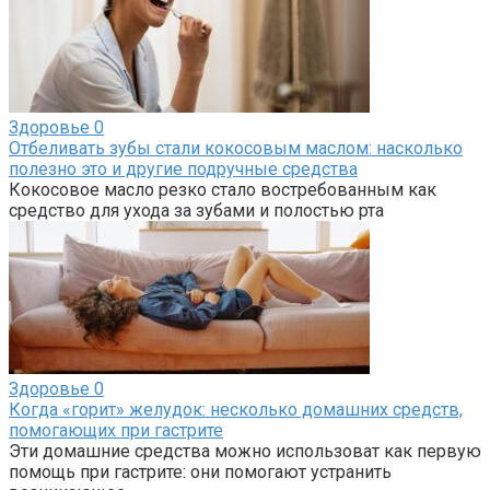
Здоровье
0
Отбеливать зубы стали кокосовым маслом: насколько
полезно это и другие подручные средства
Кокосовое масло резко стало востребованным как
средство для ухода за зубами и полостью рта
Здоровье
0
Когда «горит» желудок: несколько домашних средств,
помогающих при гастрите
Эти домашние средства можно использоват как первую
помощь при гастрите: они помогают устранить