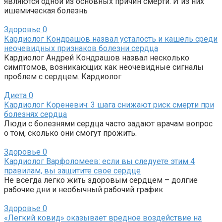
являются одной из основных причин смерти. И из них
ишемическая болезнь
Здоровье
0
Кардиолог Кондрашов назвал усталость и кашель среди
неочевидных признаков болезни сердца
Кардиолог Андрей Кондрашов назвал несколько
симптомов, возникающих как неочевидные сигналы
проблем с сердцем. Кардиолог
Диета
0
Кардиолог Кореневич: 3 шага снижают риск смерти при
болезнях сердца
Люди с болезнями сердца часто задают врачам вопрос
о том, сколько они смогут прожить.
Здоровье
0
Кардиолог Варфоломеев: если вы следуете этим 4
правилам, вы защитите свое сердце
Не всегда легко жить здоровым сердцем – долгие
рабочие дни и необычный рабочий график
Здоровье
0
«Легкий ковид» оказывает вредное воздействие на