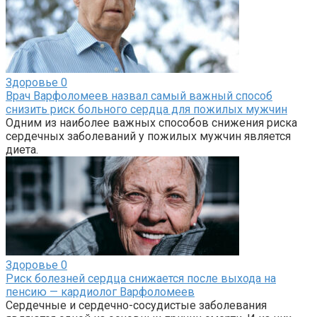
Здоровье
0
Врач Варфоломеев назвал самый важный способ
снизить риск больного сердца для пожилых мужчин
Одним из наиболее важных способов снижения риска
сердечных заболеваний у пожилых мужчин является
диета.
Здоровье
0
Риск болезней сердца снижается после выхода на
пенсию — кардиолог Варфоломеев
Сердечные и сердечно-сосудистые заболевания