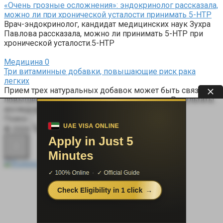
«Очень грозные осложнения»: эндокринолог рассказала,
можно ли при хронической усталости принимать 5-НТР
Врач-эндокринолог, кандидат медицинских наук Зухра
Павлова рассказала, можно ли принимать 5-НТР при
хронической усталости.5-HTP
Медицина
0
Три витаминные добавки, повышающие риск рака
легких
Прием трех натуральных добавок может быть связан с
повышенным риском развития рака легких.Результаты
исследования
Поиск:
© 2026 Терапевт Плюс