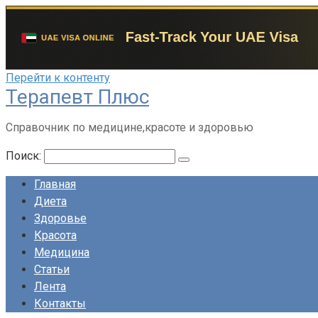
Перейти к контенту
Терапевт Плюс
Справочник по медицине,красоте и здоровью
Поиск:
Главная
Диета
Здоровье
Красота
Медицина
Статьи
Лента
Контакты