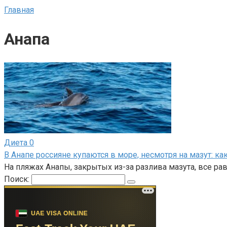
Главная
Анапа
Диета
0
В Анапе россияне купаются в море, несмотря на мазут: к
На пляжах Анапы, закрытых из-за разлива мазута, все ра
Поиск: