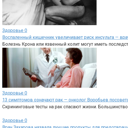
Здоровье
0
Воспаленный кишечник увеличивает риск инсульта — вра
Болезнь Крона или язвенный колит могут иметь последст
Здоровье
0
13 симптомов означают рак — онколог Воробьев посовето
Скрининговые тесты на рак спасают жизни. Большинство 
Здоровье
0
Врач Захарова назвала лучшие продукты для предотвращ