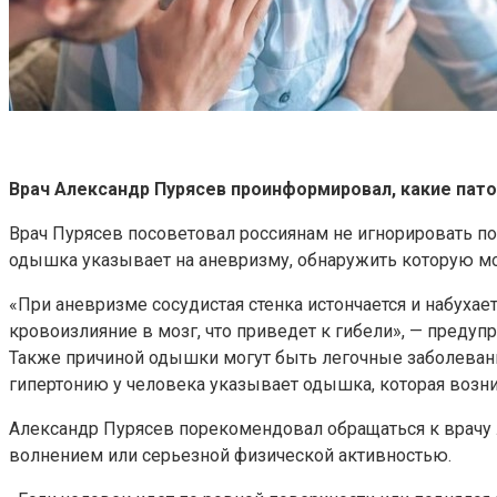
Врач Александр Пурясев проинформировал, какие пат
Врач Пурясев посоветовал россиянам не игнорировать по
одышка указывает на аневризму, обнаружить которую м
«При аневризме сосудистая стенка истончается и набухае
кровоизлияние в мозг, что приведет к гибели», — предуп
Также причиной одышки могут быть легочные заболевания:
гипертонию у человека указывает одышка, которая возни
Александр Пурясев порекомендовал обращаться к врачу л
волнением или серьезной физической активностью.