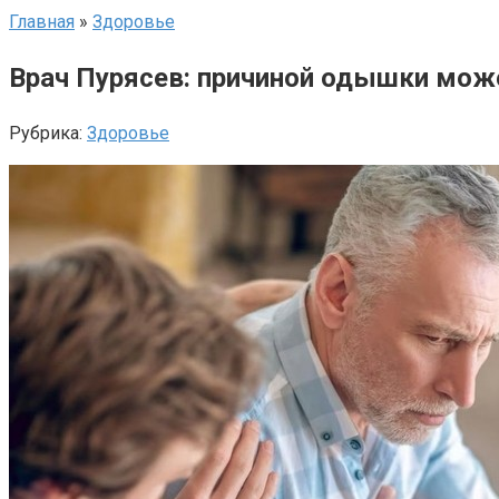
Главная
»
Здоровье
Врач Пурясев: причиной одышки може
Рубрика:
Здоровье