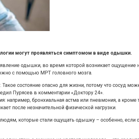
ологии могут проявляться симптомом в виде одышки.
явление одышки, во время которой возникает ощущение не
ожно с помощью МРТ головного мозга.
т. Такое состояние опасно для жизни, потому что сосуд мо
редил Пурясев в комментарии «Доктору 24».
 например, бронхиальная астма или пневмония, а кроме то
кает после незначительной физической нагрузки.
юдям, которые стали ощущать одышку – особенно, если он