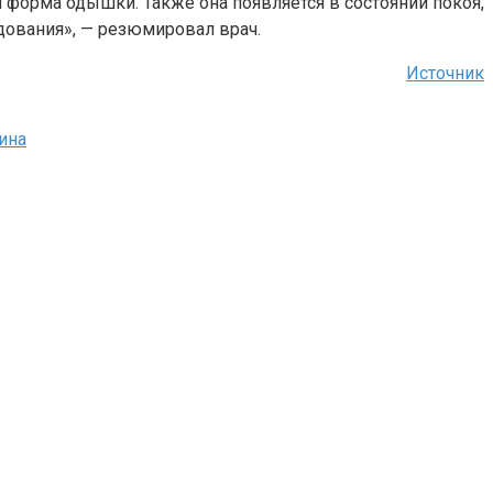
я форма одышки. Также она появляется в состоянии покоя,
едования», — резюмировал врач.
Источник
ина