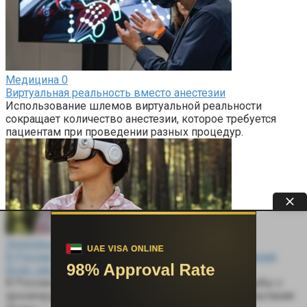
Медицина
0
Виртуальная реальность вместо анестезии
Использование шлемов виртуальной реальности
сокращает количество анестезии, которое требуется
пациентам при проведении разных процедур.
Здоровье
0
В России предложили использовать VR для лечения
боли: как работает эта технология
В России предложили использовать VR для борьбы с
хронической тазовой болью Что произошло Испытания