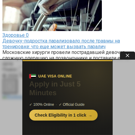
Здоровье
0
Девочку-подростка парализовало после травмы на
тренировке: что еще может вызвать паралич
Московские хирурги провели пострадавшей девочке
сложную операцию на позвоночнике и поставили ее на
ноги.
Поиск:
© 2026 Терапевт Плюс