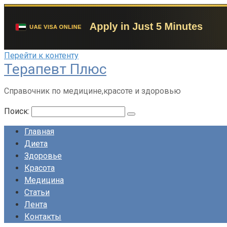
Перейти к контенту
Терапевт Плюс
Справочник по медицине,красоте и здоровью
Поиск:
Главная
Диета
Здоровье
Красота
Медицина
Статьи
Лента
Контакты