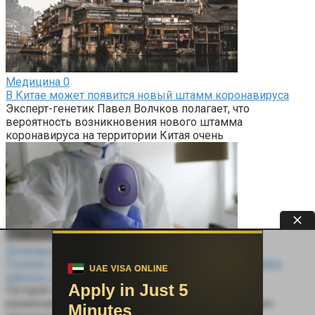
Медицина
0
В Китае может появится новый штамм коронавируса
Эксперт-генетик Павел Волчков полагает, что
вероятность возникновения нового штамма
коронавируса на территории Китая очень
Здоровье
0
Почему считается, что человечеству могут угрожать
вирусы-зомби
Сегодня наука активно обсуждает вероятность
размножения вирусов-зомби — древних «спящих»