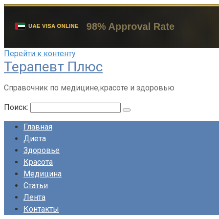
Перейти к контенту
Терапевт Плюс
Справочник по медицине,красоте и здоровью
Поиск:
Главная
Диета
Здоровье
Красота
Медицина
Статьи
Лента
Контакты