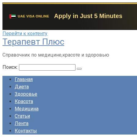
Перейти к контенту
Терапевт Плюс
Справочник по медицине,красоте и здоровью
Поиск:
Главная
Диета
Здоровье
Красота
Медицина
Статьи
Лента
Контакты