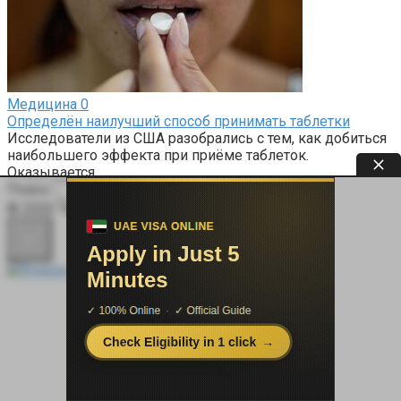
Медицина
0
Определён наилучший способ принимать таблетки
Исследователи из США разобрались с тем, как добиться
наибольшего эффекта при приёме таблеток.
Оказывается,
Поиск:
© 2026 Терапевт Плюс