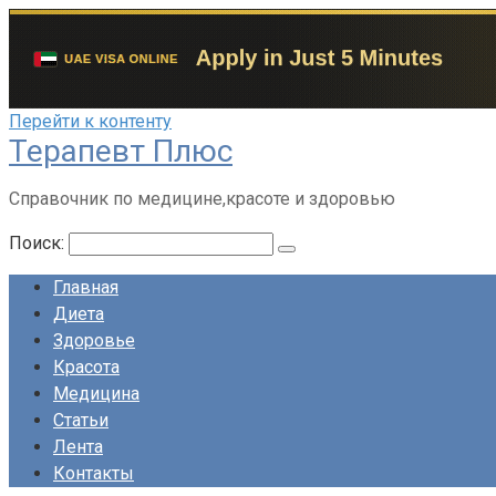
Перейти к контенту
Терапевт Плюс
Справочник по медицине,красоте и здоровью
Поиск:
Главная
Диета
Здоровье
Красота
Медицина
Статьи
Лента
Контакты