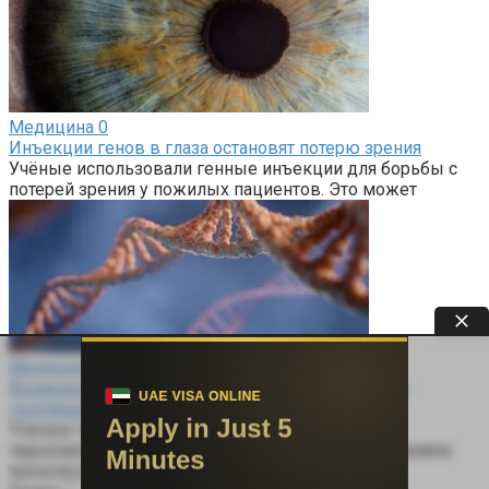
Медицина
0
Инъекции генов в глаза остановят потерю зрения
Учёные использовали генные инъекции для борьбы с
потерей зрения у пожилых пациентов. Это может
Медицина
0
Возможность лечиться от старости связывают с
генотерапией: как это работает
Ученые-генетики высказываются о том, что
персонализированная генотерапия с использованием
технологии CRISPR может быть способом