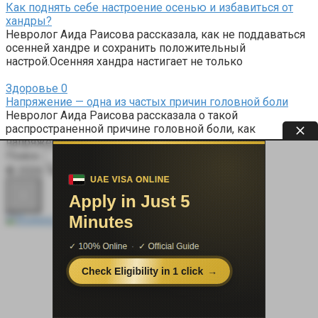
Как поднять себе настроение осенью и избавиться от
хандры?
Невролог Аида Раисова рассказала, как не поддаваться
осенней хандре и сохранить положительный
настрой.Осенняя хандра настигает не только
Здоровье
0
Напряжение — одна из частых причин головной боли
Невролог Аида Раисова рассказала о такой
распространенной причине головной боли, как
напряжение, а также о том, как
Поиск:
© 2026 Терапевт Плюс