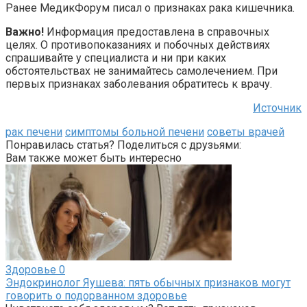
Ранее МедикФорум писал о признаках рака кишечника.
Важно!
Информация предоставлена в справочных
целях. О противопоказаниях и побочных действиях
спрашивайте у специалиста и ни при каких
обстоятельствах не занимайтесь самолечением. При
первых признаках заболевания обратитесь к врачу.
Источник
рак печени
симптомы больной печени
советы врачей
Понравилась статья? Поделиться с друзьями:
Вам также может быть интересно
Здоровье
0
Эндокринолог Яушева: пять обычных признаков могут
говорить о подорванном здоровье