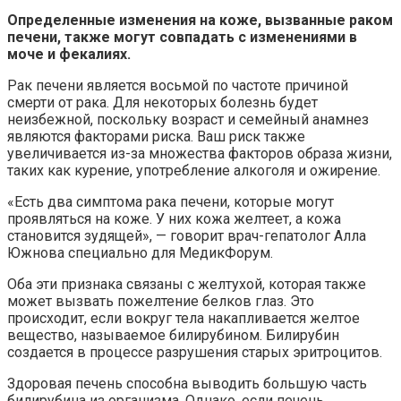
Определенные изменения на коже, вызванные раком
печени, также могут совпадать с изменениями в
моче и фекалиях.
Рак печени является восьмой по частоте причиной
смерти от рака. Для некоторых болезнь будет
неизбежной, поскольку возраст и семейный анамнез
являются факторами риска. Ваш риск также
увеличивается из-за множества факторов образа жизни,
таких как курение, употребление алкоголя и ожирение.
«Есть два симптома рака печени, которые могут
проявляться на коже. У них кожа желтеет, а кожа
становится зудящей», — говорит врач-гепатолог Алла
Южнова специально для МедикФорум.
Оба эти признака связаны с желтухой, которая также
может вызвать пожелтение белков глаз. Это
происходит, если вокруг тела накапливается желтое
вещество, называемое билирубином. Билирубин
создается в процессе разрушения старых эритроцитов.
Здоровая печень способна выводить большую часть
билирубина из организма. Однако, если печень