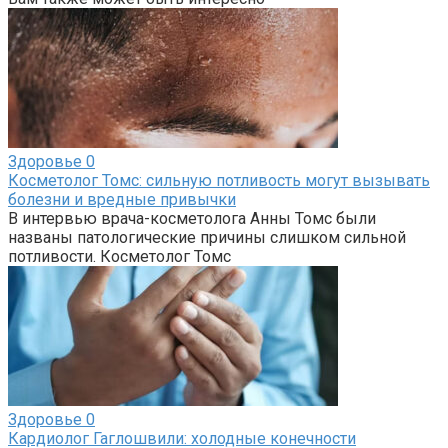
Здоровье
0
Косметолог Томс: сильную потливость могут вызывать
болезни и вредные привычки
В интервью врача-косметолога Анны Томс были
названы патологические причины слишком сильной
потливости. Косметолог Томс
Здоровье
0
Кардиолог Гаглошвили: холодные конечности