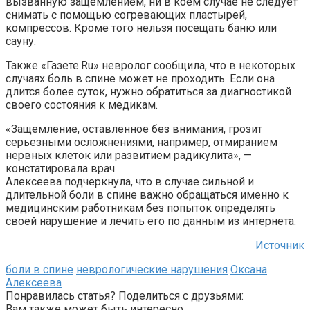
вызванную защемлением, ни в коем случае не следует
снимать с помощью согревающих пластырей,
компрессов. Кроме того нельзя посещать баню или
сауну.
Также «Газете.Ru» невролог сообщила, что в некоторых
случаях боль в спине может не проходить. Если она
длится более суток, нужно обратиться за диагностикой
своего состояния к медикам.
«Защемление, оставленное без внимания, грозит
серьезными осложнениями, например, отмиранием
нервных клеток или развитием радикулита», —
констатировала врач.
Алексеева подчеркнула, что в случае сильной и
длительной боли в спине важно обращаться именно к
медицинским работникам без попыток определять
своей нарушение и лечить его по данным из интернета.
Источник
боли в спине
неврологические нарушения
Оксана
Алексеева
Понравилась статья? Поделиться с друзьями:
Вам также может быть интересно