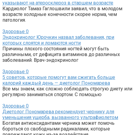
указывают на атеросклероз в старшем возрасте
Кардиолог Тамаз Гаглошвили заявил, что в молодом
возрасте холодные конечности скорее норма, чем
патология.
Здоровье
0
Эндокринолог Юрочкин назвал заболевания, при
которых слоятся и ломаются ногти
Причины плохого состояния ногтей могут быть
различными, от дефицита витаминов до различных
заболеваний. Врач-эндокринолог
Здоровье
0
5 советов, которые помогут вам сжигать больше
калорий каждый день — диетолог Пономарева
Все мы знаем, как сложно соблюдать строгую диету или
регулярно заниматься спортом. С помощью
Здоровье
0
Диетолог Пономарева рекомендует чернику для
уменьшения ущерба, вызванного ультрафиолетом
Богатая антиоксидантами черника может помочь
бороться со свободными радикалами, которые
повреждают кожу из-за воздействия