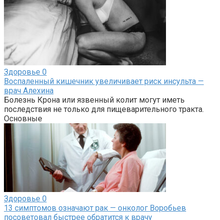
Здоровье
0
Воспаленный кишечник увеличивает риск инсульта —
врач Алехина
Болезнь Крона или язвенный колит могут иметь
последствия не только для пищеварительного тракта.
Основные
Здоровье
0
13 симптомов означают рак — онколог Воробьев
посоветовал быстрее обратится к врачу