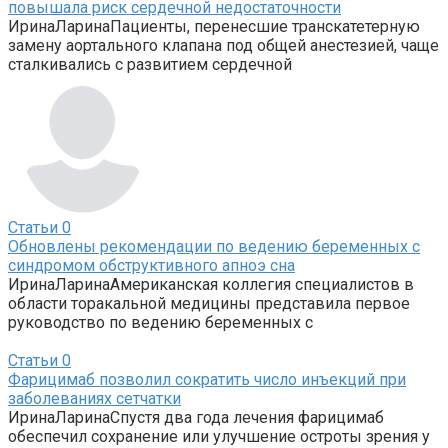
повышала риск сердечной недостаточности
ИринаЛаринаПациенты, перенесшие транскатетерную
замену аортального клапана под общей анестезией, чаще
сталкивались с развитием сердечной
Статьи
0
Обновлены рекомендации по ведению беременных с
синдромом обструктивного апноэ сна
ИринаЛаринаАмериканская коллегия специалистов в
области торакальной медицины представила первое
руководство по ведению беременных с
Статьи
0
Фарицимаб позволил сократить число инъекций при
заболеваниях сетчатки
ИринаЛаринаСпустя два года лечения фарицимаб
обеспечил сохранение или улучшение остроты зрения у