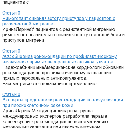
пациентов с
Статьи
0
Римегепант снизил частоту приступов у пациентов с
резистентной мигренью
ИринаЛаринаУ пациентов с резистентной мигренью
римегепант значительно снизил частоту головной боли и
приступов мигрени
Статьи
0
ACC обновила рекомендации по профилактическому
назначению прямых пероральных антикоагулянтов
НадеждаСиницынаАмериканские кардиологи обновили
рекомендации по профилактическому назначению
прямых пероральных антикоагулянтов.
Рассматриваются показания к применению
Статьи
0
Эксперты представили рекомендации по визуализации
при плоскоклеточном раке кожи
ИринаЛаринаМеждисциплинарная группа
международных экспертов разработала первые
консенсусные рекомендации по использованию
методов визуализации при плоскоклеточном