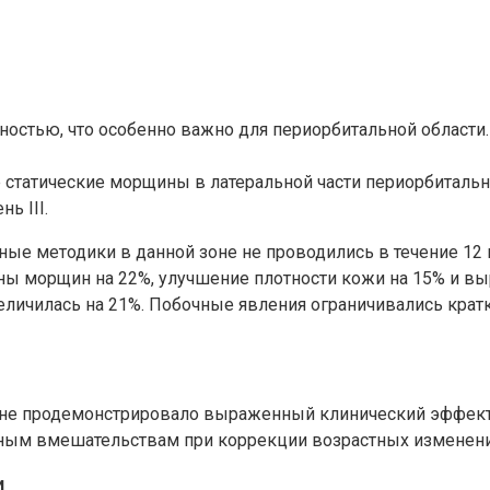
ностью, что особенно важно для периорбитальной области.
 статические морщины в латеральной части периорбитальн
нь III.
ые методики в данной зоне не проводились в течение 12 
ны морщин на 22%, улучшение плотности кожи на 15% и вы
еличилась на 21%. Побочные явления ограничивались кра
зоне продемонстрировало выраженный клинический эффект
ным вмешательствам при коррекции возрастных изменений
и