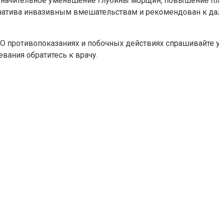
значительное уменьшение глубины морщин, повышение пло
рнатива инвазивным вмешательствам и рекомендован к д
 противопоказаниях и побочных действиях спрашивайте у 
вания обратитесь к врачу.