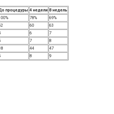
До процедуры
4 недели
8 недель
100%
78%
69%
52
60
63
4
6
7
5
7
8
38
44
47
5
8
9