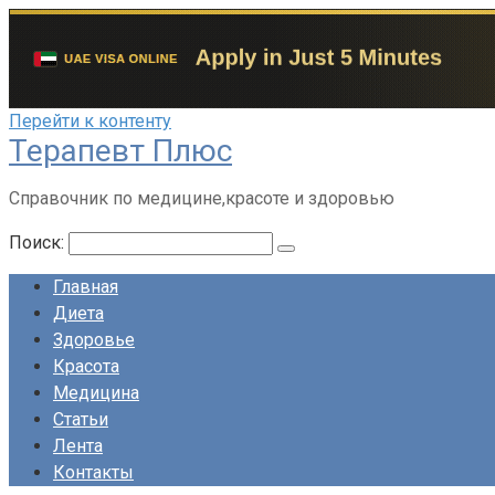
Перейти к контенту
Терапевт Плюс
Справочник по медицине,красоте и здоровью
Поиск:
Главная
Диета
Здоровье
Красота
Медицина
Статьи
Лента
Контакты