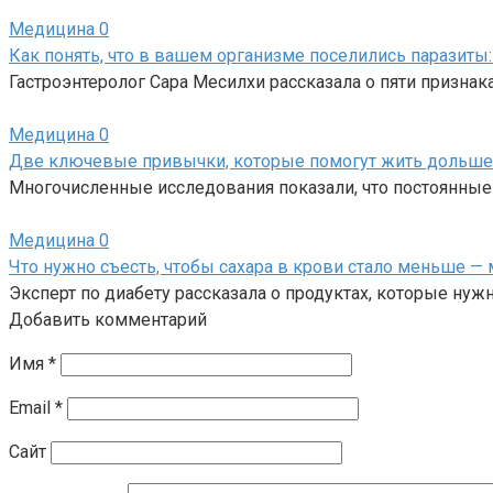
Медицина
0
Как понять, что в вашем организме поселились паразиты:
Гастроэнтеролог Сара Месилхи рассказала о пяти призна
Медицина
0
Две ключевые привычки, которые помогут жить дольше
Многочисленные исследования показали, что постоянны
Медицина
0
Что нужно съесть, чтобы сахара в крови стало меньше — 
Эксперт по диабету рассказала о продуктах, которые нужн
Добавить комментарий
Имя
*
Email
*
Сайт