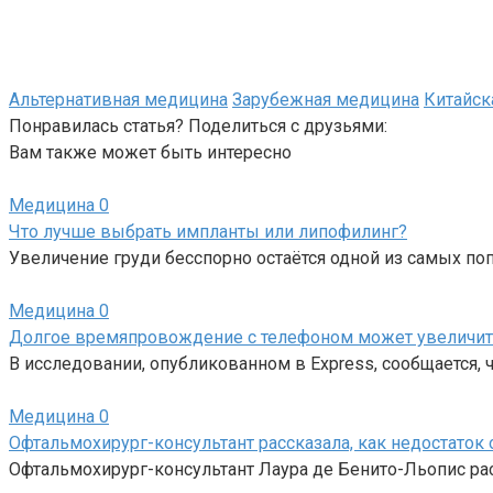
Альтернативная медицина
Зарубежная медицина
Китайск
Понравилась статья? Поделиться с друзьями:
Вам также может быть интересно
Медицина
0
Что лучше выбрать импланты или липофилинг?
Увеличение груди бесспорно остаётся одной из самых по
Медицина
0
Долгое времяпровождение с телефоном может увеличить 
В исследовании, опубликованном в Express, сообщается,
Медицина
0
Офтальмохирург-консультант рассказала, как недостаток 
Офтальмохирург-консультант Лаура де Бенито-Льопис расс