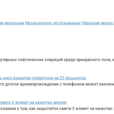
ая медицина
Медицинское обслуживание
Народная медиц
пулярных пластических операций среди прекрасного пола, 
риск развития гипертонии на 25 процентов
 что долгое времяпровождение с телефоном может увеличи
омега-3 влияет на качество зрения
казала о том, как недостаток омега-3 влияет на качество 