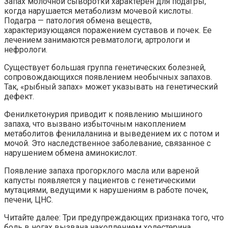
Запах молочной сыворотки характерен для подагры,
когда нарушается метаболизм мочевой кислоты.
Подагра — патология обмена веществ,
характеризующаяся поражением суставов и почек. Ее
лечением занимаются ревматологи, артрологи и
нефрологи.
Существует большая группа генетических болезней,
сопровождающихся появлением необычных запахов.
Так, «рыбный запах» может указывать на генетический
дефект.
Фенилкетонурия приводит к появлению мышиного
запаха, что вызвано избыточным накоплением
метаболитов фенилаланина и выведением их с потом и
мочой. Это наследственное заболевание, связанное с
нарушением обмена аминокислот.
Появление запаха прогорклого масла или вареной
капусты появляется у пациентов с генетическими
мутациями, ведущими к нарушениям в работе почек,
печени, ЦНС.
Читайте далее: Три предупреждающих признака того, что
боль в ногах вызвана накоплением холестерина.