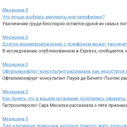
Медицина
0
Что лучше выбрать импланты или липофилинг?
Увеличение груди бесспорно остаётся одной из самых по
Медицина
0
Долгое времяпровождение с телефоном может увеличить 
В исследовании, опубликованном в Express, сообщается,
Медицина
0
Офтальмохирург-консультант рассказала, как недостаток 
Офтальмохирург-консультант Лаура де Бенито-Льопис расс
Медицина
0
Как понять, что в вашем организме поселились паразиты:
Гастроэнтеролог Сара Месилхи рассказала о пяти призна
Медицина
0
Две ключевые привычки, которые помогут жить дольше