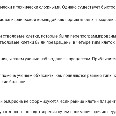
ически и технически сложными. Однако существует быст
вается израильской командой как первая «полная» модель
и стволовые клетки, которые были перепрограммированы,
тволовые клетки были превращены в четыре типа клеток, 
нии, и затем ученые наблюдали за процессом. Приблизител
т помочь ученым объяснить, как появляются разные типы 
ские болезни.
ти эмбриона не сформируются, если ранние клетки плацент
сственного оплодотворения путем понимания причин неуд