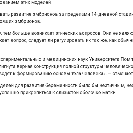
ованием этих моделей.
вать развитие эмбрионов за пределами 14-дневной стадии
тоящих эмбрионов.
у, тем больше возникает этических вопросов. Они не явл
кает вопрос, следует ли регулировать их так же, как обы
.
экспериментальных и медицинских наук Университета Пом
тигнута верная конструкция полной структуры человеческо
водят к формированию основы тела человека», — отмечает
оделей для развития беременности было бы неэтичным, н
успешно прикрепиться к слизистой оболочке матки.