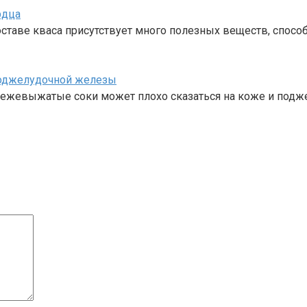
рдца
составе кваса присутствует много полезных веществ, спо
поджелудочной железы
свежевыжатые соки может плохо сказаться на коже и под