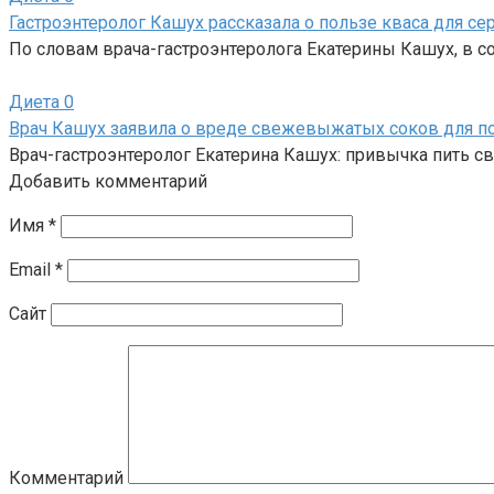
Гастроэнтеролог Кашух рассказала о пользе кваса для се
По словам врача-гастроэнтеролога Екатерины Кашух, в 
Диета
0
Врач Кашух заявила о вреде свежевыжатых соков для 
Врач-гастроэнтеролог Екатерина Кашух: привычка пить 
Добавить комментарий
Имя
*
Email
*
Сайт
Комментарий