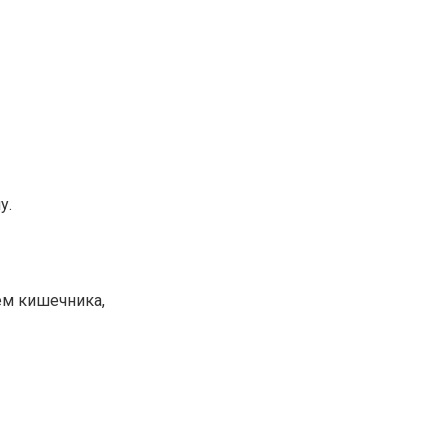
у.
ем кишечника,