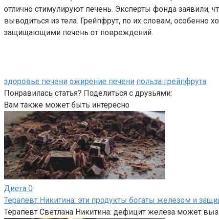
отлично стимулируют печень. Эксперты фонда заявили, ч
выводиться из тела. Грейпфрут, по их словам, особенно
защищающими печень от повреждений.
здоровье печени
ожирение печени
польза грейпфрута
Понравилась статья? Поделиться с друзьями:
Вам также может быть интересно
Диета
0
Терапевт Никитина: эти продукты богаты железом и за
Терапевт Светлана Никитина: дефицит железа может вы