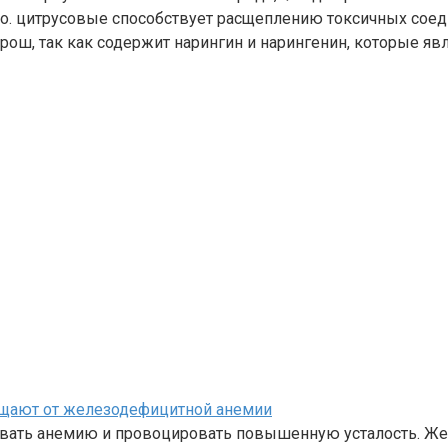
то. цитрусовые способствует расщеплению токсичных соед
 хорош, так как содержит нарингин и нарингенин, которые
щищают от железодефицитной анемии
звать анемию и провоцировать повышенную усталость. Же