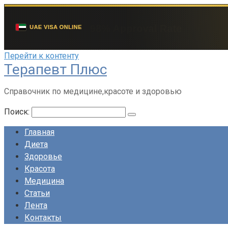
Перейти к контенту
Терапевт Плюс
Справочник по медицине,красоте и здоровью
Поиск:
Главная
Диета
Здоровье
Красота
Медицина
Статьи
Лента
Контакты