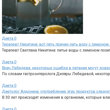
Диета
0
Терапевт Никитина: вот пять причин пить воду с лимоном 
Терапевт Светлана Никитина: питье воды с лимоном пози
Диета
0
Врач Лебедева: некоторые ошибки в питании могут довес
По словам гастроэнтеролога Диляры Лебедевой, некото
Диета
0
Диетолог Алдонина: употребление этих продуктов следуе
В 30 лет происходят изменения в организме, которые вл
Диета
0