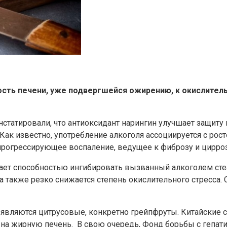
ть печени, уже подвергшейся ожирению, к окислительн
татировали, что антиоксидант нарингин улучшает защиту
. Как известно, употребление алкоголя ассоциируется с ро
прогрессирующее воспаление, ведущее к фиброзу и цирроз
дает способностью ингибировать вызванный алкоголем сте
 также резко снижается степень окислительного стресса.
являются цитрусовые, конкретно грейпфруты. Китайские с
е на жирную печень. В свою очередь, Фонд борьбы с гепат